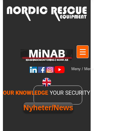
Meny / Menu
OUR KNOWLEDGE
YOUR SECURITY
Nyheter/News