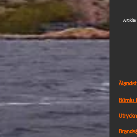
Artikla
Ålands
Bömlo 
Utryck
Brands