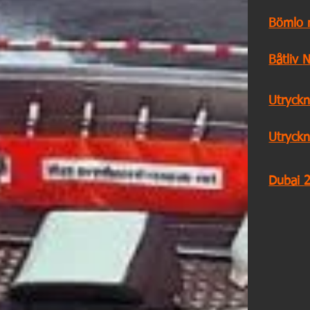
Bömlo 
Båtliv
N
Utryck
Utryckn
Dubai