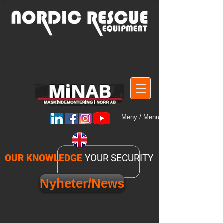
Meny / Menu
OUR KNOWLEDGE
YOUR SECURITY
Nyheter/News