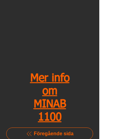
Mer info
om
MINAB
1100
Föregående sida