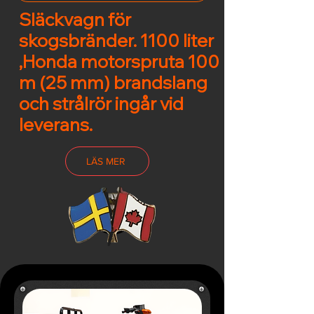
Släckvagn för
skogsbränder. 1100 liter
,Honda motorspruta 100
m (25 mm) brandslang
och strålrör ingår vid
leverans.
LÄS MER