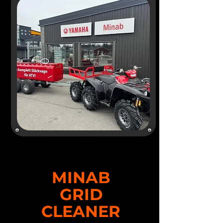
MINAB
GRID
CLEANER