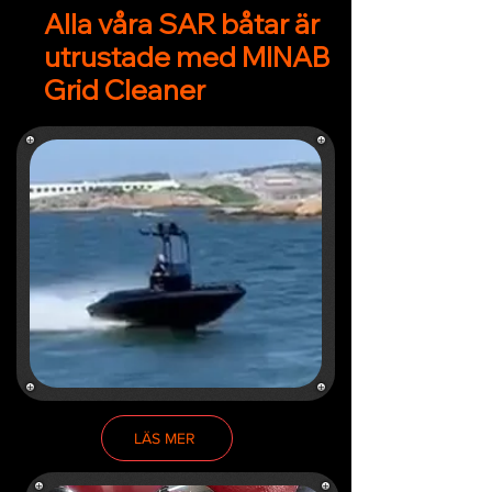
Alla våra SAR båtar är
utrustade med MINAB
Grid Cleaner
LÄS MER