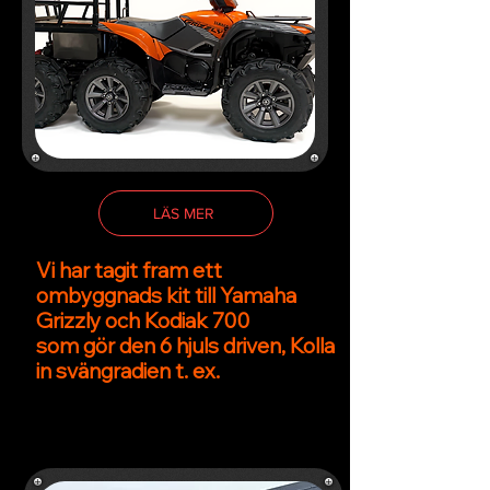
LÄS MER
Vi har tagit fram ett
ombyggnads kit till Yamaha
Grizzly och Kodiak 700
som gör den 6 hjuls driven, Kolla
in svängradien t. ex.