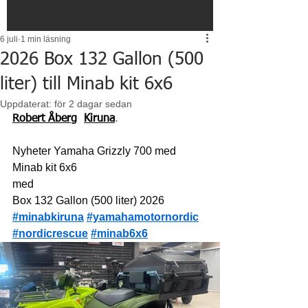
6 juli
1 min läsning
2026 Box 132 Gallon (500
liter) till Minab kit 6x6
Uppdaterat:
för 2 dagar sedan
Robert Åberg
Kiruna
.
Nyheter Yamaha Grizzly 700 med 
Minab kit 6x6
med
Box 132 Gallon (500 liter) 2026
#minabkiruna
#yamahamotornordic
#nordicrescue
#minab6x6