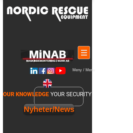
Meny / Menu
OUR KNOWLEDGE
YOUR SECURITY
Nyheter/News