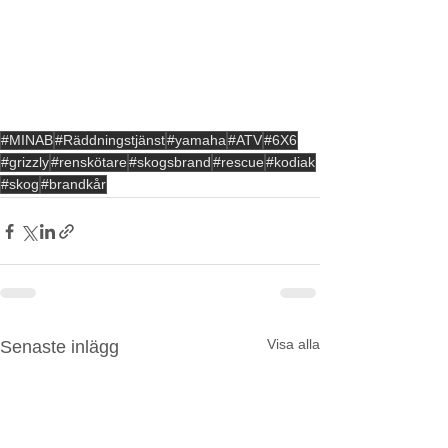
#MINAB
#Räddningstjänst
#yamaha
#ATV
#6X6
#grizzly
#renskötare
#skogsbrand
#rescue
#kodiak
#skog
#brandkår
Visa alla
Senaste inlägg