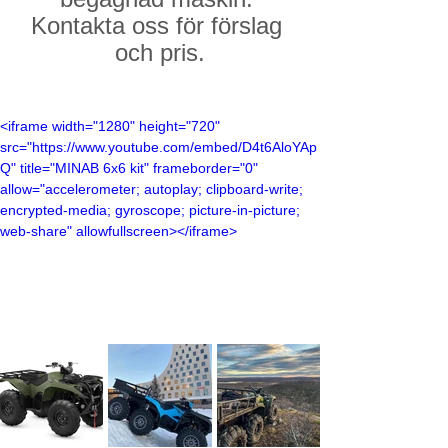
Kontakta oss för förslag 
och pris.
<iframe width="1280" height="720" 
src="https://www.youtube.com/embed/D4t6AloYAp
Q" title="MINAB 6x6 kit" frameborder="0" 
allow="accelerometer; autoplay; clipboard-write; 
encrypted-media; gyroscope; picture-in-picture; 
web-share" allowfullscreen></iframe>