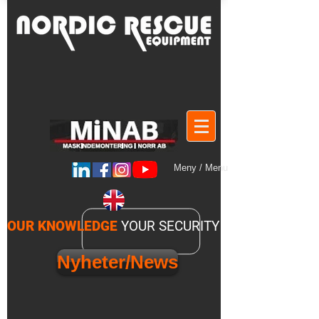
Meny / Menu
OUR KNOWLEDGE
YOUR SECURITY
Nyheter/News