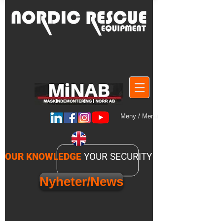
Meny / Menu
OUR KNOWLEDGE
YOUR SECURITY
Nyheter/News