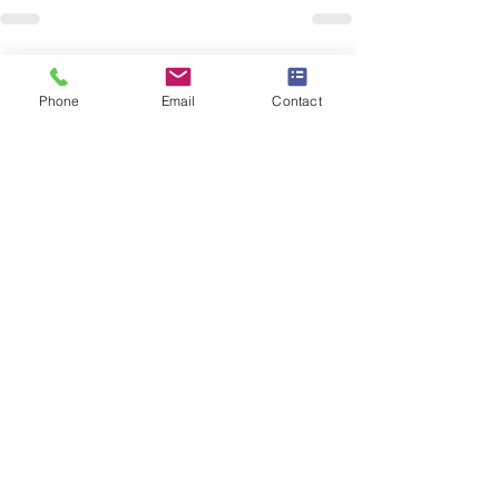
Visa alla
Senaste inlägg
Phone
Email
Contact