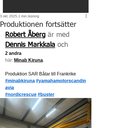
3 okt. 2025
1 min läsning
Produktionen fortsätter
Robert Åberg
 är med 
Dennis Markkala
 och
2 andra
här: 
Minab Kiruna
.
Produktion SAR Båtar till Frankrike  
#minabkiruna
#yamahamotorscandin
avia
#nordicrescue
#buster