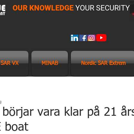
OUR KNOWLEDGE
YOUR SECURITY
 SAR VX
MINAB
Nordic SAR Extrem
g
börjar vara klar på 21 år
 boat