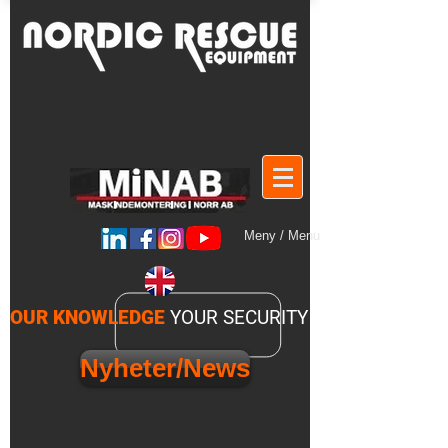
Meny / Menu
OUR KNOWLEDGE
YOUR SECURITY
Nyheter/News