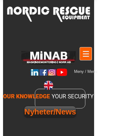
Meny / Menu
OUR KNOWLEDGE
YOUR SECURITY
Nyheter/News