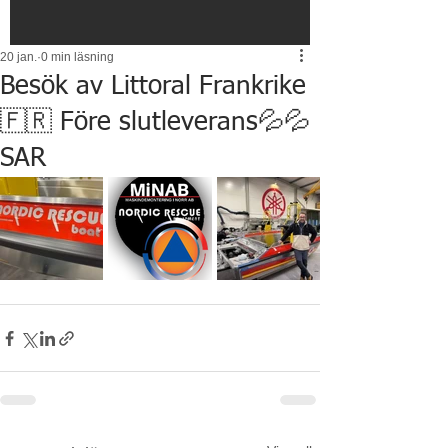
20 jan.
0 min läsning
Besök av Littoral Frankrike
🇫🇷 Före slutleverans💦💦
SAR