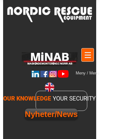
Meny / Menu
OUR KNOWLEDGE
YOUR SECURITY
Nyheter/News